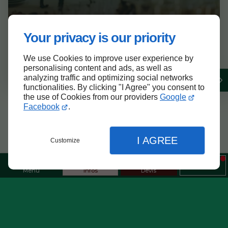
Your privacy is our priority
Entreprise
Votre traiteur pour événements
We use Cookies to improve user experience by
professionnels à Aubervilliers
personalising content and ads, as well as
analyzing traffic and optimizing social networks
functionalities. By clicking "I Agree" you consent to
the use of Cookies from our providers
Google
Facebook
.
Traiteur spécialités africaines à
I AGREE
Customize
Paris 20ème arrondissement
Menu
Infos
Devis
Faites appel au traiteur
Métis’sav
pour
servir une cuisine africaine sur vos tables de